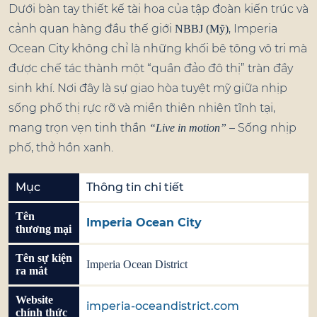
Dưới bàn tay thiết kế tài hoa của tập đoàn kiến trúc và
cảnh quan hàng đầu thế giới
, Imperia
NBBJ (Mỹ)
Ocean City không chỉ là những khối bê tông vô tri mà
được chế tác thành một “quần đảo đô thị” tràn đầy
sinh khí. Nơi đây là sự giao hòa tuyệt mỹ giữa nhịp
sống phố thị rực rỡ và miền thiên nhiên tĩnh tại,
mang trọn vẹn tinh thần
– Sống nhịp
“Live in motion”
phố, thở hồn xanh.
Mục
Thông tin chi tiết
Tên
Imperia Ocean City
thương mại
Tên sự kiện
Imperia Ocean District
ra mắt
Website
imperia-oceandistrict.com
chính thức