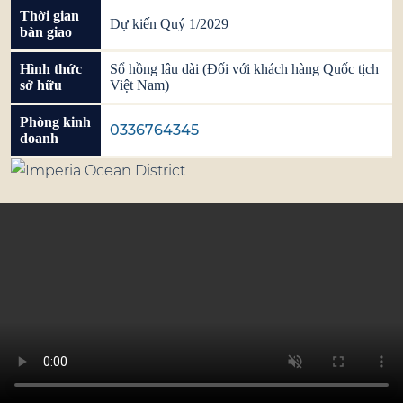
Thời gian
Dự kiến Quý 1/2029
bàn giao
Hình thức
Sổ hồng lâu dài (Đối với khách hàng Quốc tịch
sở hữu
Việt Nam)
Phòng kinh
0336764345
doanh