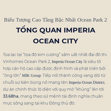
Biểu Tượng Cao Tầng Bậc Nhất Ocean Park 2
TỔNG QUAN IMPERIA
OCEAN CITY
Tọa lạc tại “tọa độ kim cương” sầm uất nhất đại đô thị
Vinhomes Ocean Park 2,
là siêu tổ
Imperia Ocean City
hợp căn hộ cao cấp được định hình và phát triển bởi
“ông lớn”
. Tiếp nối thành công vang dội từ
MIK Group
chuỗi sự kiện bùng nổ mang tên
,
Imperia Ocean District
dự án chính thức lộ diện với quy mô “khủng” lên tới
33.68ha
, mang theo sứ mệnh tái định nghĩa chuẩn
mực sống sang tại khu Đông thủ đô.