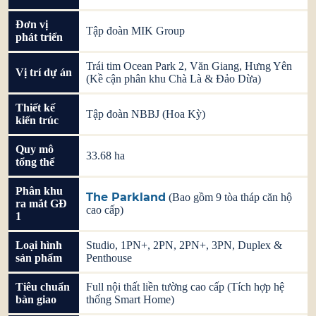
Đơn vị
Tập đoàn MIK Group
phát triển
Trái tim Ocean Park 2, Văn Giang, Hưng Yên
Vị trí dự án
(Kề cận phân khu Chà Là & Đảo Dừa)
Thiết kế
Tập đoàn NBBJ (Hoa Kỳ)
kiến trúc
Quy mô
33.68 ha
tổng thể
Phân khu
The Parkland
(Bao gồm 9 tòa tháp căn hộ
ra mắt GĐ
cao cấp)
1
Loại hình
Studio, 1PN+, 2PN, 2PN+, 3PN, Duplex &
sản phẩm
Penthouse
Tiêu chuẩn
Full nội thất liền tường cao cấp (Tích hợp hệ
bàn giao
thống Smart Home)