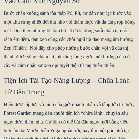
Vào Cảm Xúc Nguyên Sơ
Bước chân xuống sảnh tòa tháp P6, P8, cư dân như lạc bước vào
một khu rừng nhiệt đới thu nhỏ với thảm thực vật đa tầng rợp bóng
mát. Dọc theo những lối dạo bộ lát đá là dòng suối nhân tạo róc
rách êm đềm, đan xen cùng các chòi nghỉ trà đạo mang âm hưởng
Zen (Thiền). Nơi đây cho phép những bước chân vội vã của thị
thành được sống chậm lại, hít căng lồng ngực mùi hương của cỏ
cây và cảm nhận sự xoa dịu tuyệt diệu từ mẹ thiên nhiên.
Tiện Ích Tái Tạo Năng Lượng – Chữa Lành
Từ Bên Trong
Hiểu được áp lực vô hình của giới doanh nhân và tầng lớp trí thức,
Forest Garden mang đến chuỗi tiện ích “chữa lành” chuyên sâu
ngay dưới thềm nhà. Cư dân có thể bắt đầu ngày mới bằng việc
tĩnh tâm tại
Vườn thiền Yoga ngoài trời
, hay tìm một góc nhỏ tại