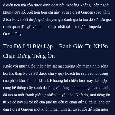
ở diện tích mà còn được định đoạt bởi “khoảng không” bên ngoài
khung cửa sổ. Xét trên tiêu chí này,
vị trí Forest Garden
(bao gồm
2 tòa
P6 và P8
) được giới chuyên gia đánh giá là tọa độ sở hữu góc
cảnh quan đắt giá và hiếm có bậc nhất tại siêu dự án Imperia
Ocean City.
Tọa Độ Lõi Biệt Lập – Ranh Giới Tự Nhiên
Chặn Đứng Tiếng Ồn
Khác với những tòa tháp nằm sát mặt đường lớn mang nhịp sống
hối hả, tháp P6 và P8 được chủ ý quy hoạch lùi sâu vào lõi trong
của phân khu The Parkland. Khoảng lùi chiến lược này, kết hợp
cùng hệ thống cây xanh đa tầng và dòng suối nhân tạo bao quanh,
đã tạo ra một “ranh giới tự nhiên” tuyệt hảo. Nhờ đó, mọi tiếng ồn
từ xe cộ hay sự xô bồ của phố thị đều bị chặn đứng, trả lại cho cư
dân Forest Garden một không gian tĩnh tại tuyệt đối để nghỉ ngơi