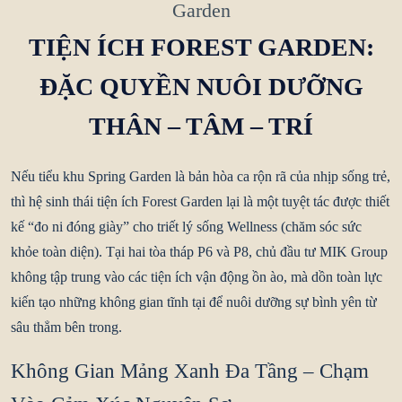
Garden
TIỆN ÍCH FOREST GARDEN:
ĐẶC QUYỀN NUÔI DƯỠNG
THÂN – TÂM – TRÍ
Nếu tiểu khu Spring Garden là bản hòa ca rộn rã của nhịp sống trẻ,
thì hệ sinh thái
tiện ích Forest Garden
lại là một tuyệt tác được thiết
kế “đo ni đóng giày” cho triết lý sống Wellness (chăm sóc sức
khỏe toàn diện). Tại hai tòa tháp P6 và P8, chủ đầu tư MIK Group
không tập trung vào các tiện ích vận động ồn ào, mà dồn toàn lực
kiến tạo những không gian tĩnh tại để nuôi dưỡng sự bình yên từ
sâu thẳm bên trong.
Không Gian Mảng Xanh Đa Tầng – Chạm