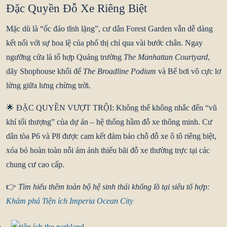
Đặc Quyền Đỗ Xe Riêng Biệt
Mặc dù là “ốc đảo tĩnh lặng”, cư dân Forest Garden vẫn dễ dàng
kết nối với sự hoa lệ của phố thị chỉ qua vài bước chân. Ngay
ngưỡng cửa là tổ hợp Quảng trường
The Manhattan Courtyard
,
dãy Shophouse khối đế
The Broadline Podium
và Bể bơi vô cực lơ
lửng giữa lưng chừng trời.
🌟 ĐẶC QUYỀN VƯỢT TRỘI:
Không thể không nhắc đến “vũ
khí tối thượng” của dự án – hệ thống hầm đỗ xe thông minh. Cư
dân tòa P6 và P8 được
cam kết đảm bảo chỗ đỗ xe ô tô riêng biệt
,
xóa bỏ hoàn toàn nỗi ám ảnh thiếu bãi đỗ xe thường trực tại các
chung cư cao cấp.
👉
Tìm hiểu thêm toàn bộ hệ sinh thái khổng lồ tại siêu tổ hợp:
Khám phá Tiện ích Imperia Ocean City