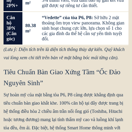
hộ
3-4 thành viên, vừa đảm bảo sự gắn kết vừa
m²
2PN+
giữ được sự riêng tư cần thiết.
Căn
“Vedette” của tòa P6, P8:
Sở hữu 2 mặt
hộ
thoáng ôm trọn view panorama. Không gian
80.38
3PN
sinh hoạt chung cực lớn, lựa chọn số 1 cho
m²
(Căn
các gia đình đa thế hệ cần sự yên tĩnh tuyệt
góc)
đối.
(Lưu ý: Diện tích trên là diện tích thông thủy dự kiến. Quý khách
vui lòng xem chi tiết trên bản vẽ mặt bằng bóc mái từng căn).
Tiêu Chuẩn Bàn Giao Xứng Tầm “Ốc Đảo
Nguyên Sinh”
Sự hoàn mỹ của mặt bằng tòa P6, P8 càng được khẳng định qua
tiêu chuẩn bàn giao khắt khe. 100% căn hộ tại đây được trang bị
hệ thống
điều hòa 2 chiều âm trần nối ống gió
(Toshiba, Hitachi
hoặc tương đương) mang lại tính thẩm mỹ cao và luồng khí lạnh
tỏa đều, êm ái. Đặc biệt, hệ thống
Smart Home
thông minh với