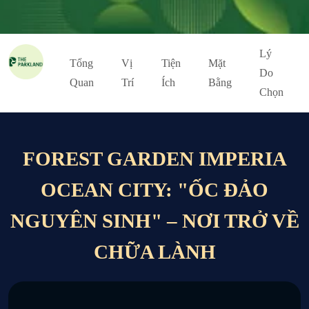
Lý
Tổng
Vị
Tiện
Mặt
Do
Quan
Trí
Ích
Bằng
Chọn
FOREST GARDEN IMPERIA
OCEAN CITY: "ỐC ĐẢO
NGUYÊN SINH" – NƠI TRỞ VỀ
CHỮA LÀNH