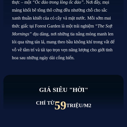
thực – một
“Ốc đảo trong lòng ốc đảo”
. Nơi đây, mọi
mảng khối bê tông thô cứng đều nhường chỗ cho sắc
xanh thuần khiết của cỏ cây và mặt nước. Mỗi sớm mai
thức giấc tại Forest Garden là một trải nghiệm
“The Soft
Mornings”
dịu dàng, nơi những tia nắng mỏng manh len
lỏi qua từng tán lá, mang theo bầu không khí trong vắt để
vỗ về tâm trí và tái tạo trọn vẹn năng lượng cho giới tinh
hoa sau những ngày dài cống hiến.
GIÁ SIÊU "HỜI"
59
CHỈ TỪ
TRIỆU/M2