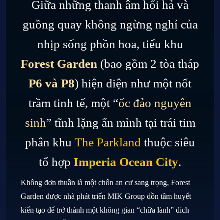
Giữa những thanh âm hối hả và
guồng quay không ngừng nghỉ của
nhịp sống phồn hoa, tiểu khu
Forest Garden
(bao gồm 2 tòa tháp
P6 và P8
) hiện diện như một nốt
trầm tinh tế, một “
ốc đảo nguyên
sinh
” tĩnh lặng ẩn mình tại trái tim
phân khu
The Parkland
thuộc siêu
tổ hợp
Imperia Ocean City
.
Không đơn thuần là một chốn an cư sang trọng, Forest
Garden được nhà phát triển MIK Group dồn tâm huyết
kiến tạo để trở thành một không gian “chữa lành” đích