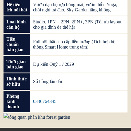
Hệ tiện
Vườn dạo bộ rợp bóng mát, vườn thiền Yoga,
ích nổi bật
chòi nghỉ trà đạo, Sky Garden tầng không
Loại hình
Studio, 1PN+, 2PN, 2PN+, 3PN (Tối ưu layout
căn hộ
cho gia đình đa thế hệ)
Tiêu
Full nội thất cao cấp liền tường (Tích hợp hệ
chuẩn
thống Smart Home trung tâm)
bàn giao
Thời gian
Dự kiến Quý 1 / 2029
bàn giao
Hình thức
Sổ hồng lâu dài
sở hữu
Phòng
kinh
0336764345
doanh