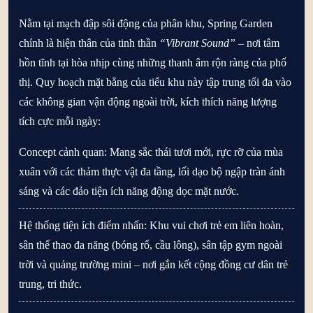
Nằm tại mạch đập sôi động của phân khu,
Spring Garden
chính là hiện thân của tinh thần
“Vibrant Sound”
– nơi tâm
hồn tĩnh tại hòa nhịp cùng những thanh âm rộn ràng của phố
thị. Quy hoạch mặt bằng của tiểu khu này tập trung tối đa vào
các không gian vận động ngoài trời, kích thích năng lượng
tích cực mỗi ngày:
Concept cảnh quan:
Mang sắc thái tươi mới, rực rỡ của mùa
xuân với các thảm thực vật đa tầng, lối dạo bộ ngập tràn ánh
sáng và các đảo tiện ích năng động dọc mặt nước.
Hệ thống tiện ích điểm nhấn:
Khu vui chơi trẻ em liên hoàn,
sân thể thao đa năng (bóng rổ, cầu lông), sân tập gym ngoài
trời và quảng trường mini – nơi gắn kết cộng đồng cư dân trẻ
trung, tri thức.