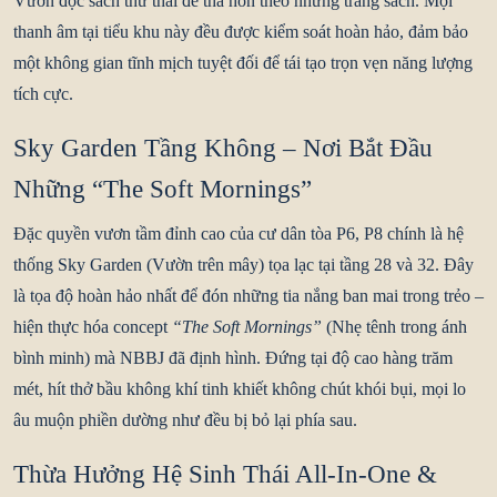
Vườn đọc sách thư thái
để thả hồn theo những trang sách. Mọi
thanh âm tại tiểu khu này đều được kiểm soát hoàn hảo, đảm bảo
một không gian tĩnh mịch tuyệt đối để tái tạo trọn vẹn năng lượng
tích cực.
Sky Garden Tầng Không – Nơi Bắt Đầu
Những “The Soft Mornings”
Đặc quyền vươn tầm đỉnh cao của cư dân tòa P6, P8 chính là hệ
thống
Sky Garden (Vườn trên mây)
tọa lạc tại tầng 28 và 32. Đây
là tọa độ hoàn hảo nhất để đón những tia nắng ban mai trong trẻo –
hiện thực hóa concept
“The Soft Mornings”
(Nhẹ tênh trong ánh
bình minh) mà NBBJ đã định hình. Đứng tại độ cao hàng trăm
mét, hít thở bầu không khí tinh khiết không chút khói bụi, mọi lo
âu muộn phiền dường như đều bị bỏ lại phía sau.
Thừa Hưởng Hệ Sinh Thái All-In-One &