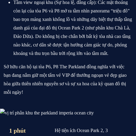
Tầm view ngoại khu (Sự hoa lệ, đẳng cấp):
Các mặt thoáng
còn lại của tòa P6 và P8 mở ra tầm nhìn panorama “triệu đô”
bao trọn mảng xanh khổng lồ và những dãy biệt thự thấp tầng
danh giá của đại đô thị Ocean Park 2 (như phân khu Chà Là,
Đảo Dừa). Do không bị che chắn bởi bất kỳ tòa nhà cao tầng
nào khác, cư dân sẽ được tận hưởng cảm giác tự do, phóng
khoáng và thu trọn bầu trời rộng lớn vào tầm mắt.
Sở hữu căn hộ tại
tòa P6, P8 The Parkland
đồng nghĩa với việc
bạn đang nắm giữ một tấm vé VIP để thưởng ngoạn vẻ đẹp giao
hòa giữa thiên nhiên nguyên sơ và sự xa hoa của kỳ quan đô thị
mỗi ngày!
1 phút
Hệ tiện ích Ocean Park 2, 3