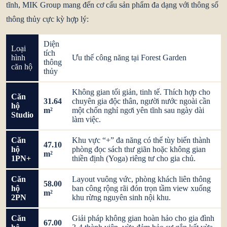
tĩnh, MIK Group mang đến cơ cấu sản phẩm đa dạng với thông số
thông thủy cực kỳ hợp lý:
Diện
Loại
tích
hình
Ưu thế công năng tại Forest Garden
thông
căn hộ
thủy
Không gian tối giản, tinh tế. Thích hợp cho
Căn
31.64
chuyên gia độc thân, người nước ngoài cần
hộ
m²
một chốn nghỉ ngơi yên tĩnh sau ngày dài
Studio
làm việc.
Căn
Khu vực “+” đa năng có thể tùy biến thành
47.10
hộ
phòng đọc sách thư giãn hoặc không gian
m²
1PN+
thiền định (Yoga) riêng tư cho gia chủ.
Căn
Layout vuông vức, phòng khách liên thông
58.00
hộ
ban công rộng rãi đón trọn tầm view xuống
m²
2PN
khu rừng nguyên sinh nội khu.
Căn
Giải pháp không gian hoàn hảo cho gia đình
67.00