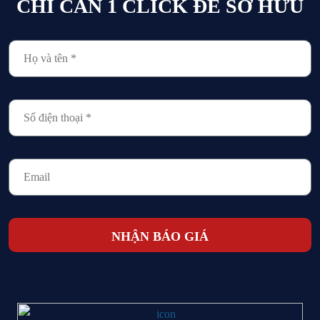
CHỈ CẦN 1 CLICK ĐỂ SỞ HỮU
NHẬN BÁO GIÁ