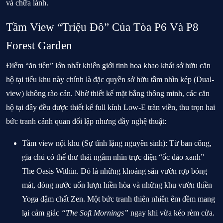
và chữa lành.
Tầm View “Triệu Đô” Của Tòa P6 Và P8
Forest Garden
Điểm “ăn tiền” lớn nhất khiến giới tinh hoa khao khát sở hữu căn
hộ tại tiểu khu này chính là đặc quyền sở hữu tầm nhìn kép (Dual-
view) không rào cản. Nhờ thiết kế mặt bằng thông minh, các căn
hộ tại đây đều được thiết kế full kính Low-E tràn viền, thu trọn hai
bức tranh cảnh quan đối lập nhưng đầy nghệ thuật:
Tầm view nội khu (Sự tĩnh lặng nguyên sinh):
Từ ban công,
gia chủ có thể thư thái ngắm nhìn trực diện “ốc đảo xanh”
The Oasis Within. Đó là những khoảng sân vườn rợp bóng
mát, dòng nước uốn lượn hiền hòa và những khu vườn thiền
Yoga đậm chất Zen. Một bức tranh thiên nhiên êm đềm mang
lại cảm giác
“The Soft Mornings”
ngay khi vừa kéo rèm cửa.