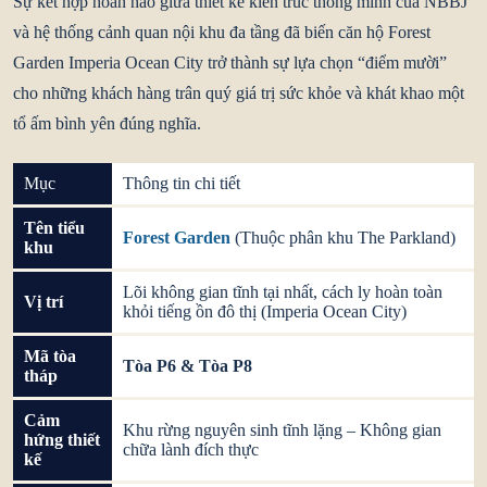
Sự kết hợp hoàn hảo giữa thiết kế kiến trúc thông minh của NBBJ
và hệ thống cảnh quan nội khu đa tầng đã biến căn hộ Forest
Garden Imperia Ocean City trở thành sự lựa chọn “điểm mười”
cho những khách hàng trân quý giá trị sức khỏe và khát khao một
tổ ấm bình yên đúng nghĩa.
Mục
Thông tin chi tiết
Tên tiểu
Forest Garden
(Thuộc phân khu The Parkland)
khu
Lõi không gian tĩnh tại nhất, cách ly hoàn toàn
Vị trí
khỏi tiếng ồn đô thị (Imperia Ocean City)
Mã tòa
Tòa P6 & Tòa P8
tháp
Cảm
Khu rừng nguyên sinh tĩnh lặng – Không gian
hứng thiết
chữa lành đích thực
kế